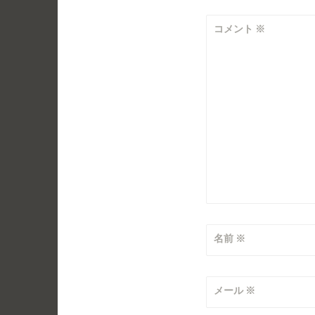
ー
コメント
※
シ
ョ
ン
名前
※
メール
※