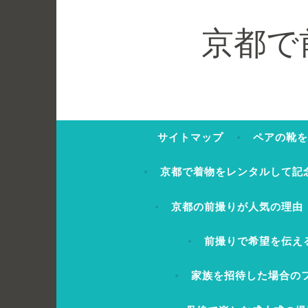
コ
ン
京都で
テ
ン
ツ
へ
ス
サイトマップ
ペアの靴を
キ
ッ
京都で着物をレンタルして記
プ
京都の前撮りが人気の理由
前撮りで希望を伝え
家族を招待した場合の