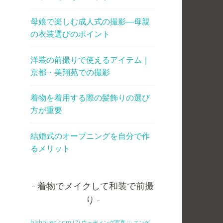
母娘で楽しむ成人式の撮影―母親
の衣装選びのポイント
洋装の前撮りで使えるアイテム｜
京都・美翔苑での撮影
着物を着用する際の髪飾りの選び
方が重要
結婚式のオープニングを自分で作
るメリット
着物でメイクして和装で前撮
り
bishouen.com
(2)
ウェディング写真
(1)
エンゲ