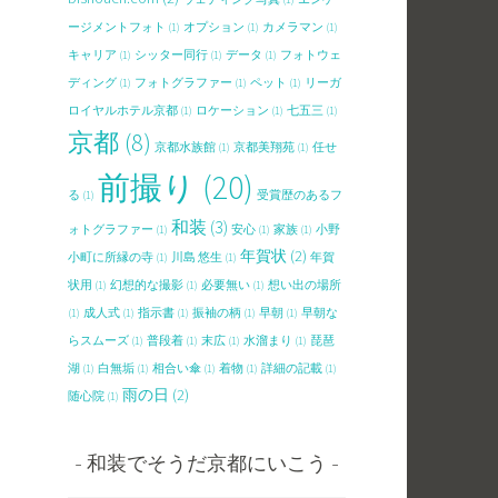
ージメントフォト
(1)
オプション
(1)
カメラマン
(1)
キャリア
(1)
シッター同行
(1)
データ
(1)
フォトウェ
ディング
(1)
フォトグラファー
(1)
ペット
(1)
リーガ
ロイヤルホテル京都
(1)
ロケーション
(1)
七五三
(1)
京都
(8)
京都水族館
(1)
京都美翔苑
(1)
任せ
前撮り
(20)
る
(1)
受賞歴のあるフ
和装
(3)
ォトグラファー
(1)
安心
(1)
家族
(1)
小野
年賀状
(2)
小町に所縁の寺
(1)
川島 悠生
(1)
年賀
状用
(1)
幻想的な撮影
(1)
必要無い
(1)
想い出の場所
(1)
成人式
(1)
指示書
(1)
振袖の柄
(1)
早朝
(1)
早朝な
らスムーズ
(1)
普段着
(1)
末広
(1)
水溜まり
(1)
琵琶
湖
(1)
白無垢
(1)
相合い傘
(1)
着物
(1)
詳細の記載
(1)
雨の日
(2)
随心院
(1)
和装でそうだ京都にいこう