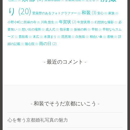
り
(20)
和装
(3)
受賞歴のあるフォトグラファー
(1)
安心
(1)
家族
(1)
年賀状
(2)
小野小町に所縁の寺
(1)
川島 悠生
(1)
年賀状用
(1)
幻想的な撮影
(1)
必
要無い
(1)
想い出の場所
(1)
成人式
(1)
指示書
(1)
振袖の柄
(1)
早朝
(1)
早朝ならスム
ーズ
(1)
普段着
(1)
末広
(1)
水溜まり
(1)
琵琶湖
(1)
白無垢
(1)
相合い傘
(1)
着物
(1)
詳
雨の日
(2)
細の記載
(1)
随心院
(1)
最近のコメント
和装でそうだ京都にいこう
心を奪う京都婚礼写真の魅力