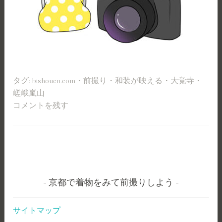
タグ:
bishouen.com
・
前撮り
・
和装が映える
・
大覚寺
・
嵯峨嵐山
コメントを残す
京都で着物をみて前撮りしよう
サイトマップ