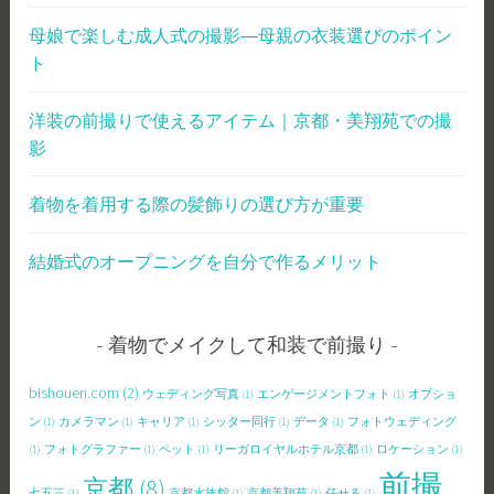
母娘で楽しむ成人式の撮影―母親の衣装選びのポイン
ト
洋装の前撮りで使えるアイテム｜京都・美翔苑での撮
影
着物を着用する際の髪飾りの選び方が重要
結婚式のオープニングを自分で作るメリット
着物でメイクして和装で前撮り
bishouen.com
(2)
ウェディング写真
(1)
エンゲージメントフォト
(1)
オプショ
ン
(1)
カメラマン
(1)
キャリア
(1)
シッター同行
(1)
データ
(1)
フォトウェディング
(1)
フォトグラファー
(1)
ペット
(1)
リーガロイヤルホテル京都
(1)
ロケーション
(1)
前撮
京都
(8)
七五三
(1)
京都水族館
(1)
京都美翔苑
(1)
任せる
(1)