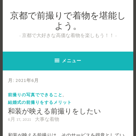
コ
ン
京都で前撮りで着物を堪能し
テ
よう。
ン
ツ
京都で大好きな高価な着物を楽しもう！！
へ
ス
キ
メニュー
ッ
プ
月:
2021年6月
,
前撮りの写真でできること
結婚式の前撮りをするメリット
和装が映える前撮りをしたい
6月 17, 2021
大事な着物
和装が映える前撮りは、そのサービスを得意としてい