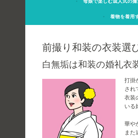
母娘で楽しむ成人式の撮
着物を着用
前撮り和装の衣装選
白無垢は和装の婚礼衣
打掛
され
衣装
いる
華や
また