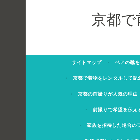
コ
ン
京都で
テ
ン
ツ
へ
ス
サイトマップ
ペアの靴を
キ
ッ
京都で着物をレンタルして記
プ
京都の前撮りが人気の理由
前撮りで希望を伝え
家族を招待した場合の