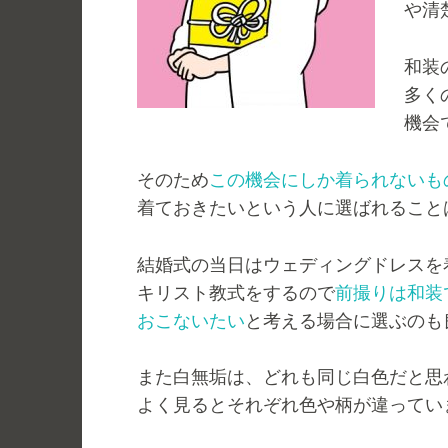
や清
和装
多く
機会
そのため
この機会にしか着られないも
着ておきたいという人に選ばれること
結婚式の当日はウェディングドレスを
キリスト教式をするので
前撮りは和装
おこないたい
と考える場合に選ぶのも
また白無垢は、どれも同じ白色だと思
よく見るとそれぞれ色や柄が違ってい