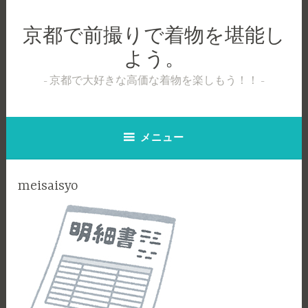
コ
ン
京都で前撮りで着物を堪能し
テ
よう。
ン
ツ
京都で大好きな高価な着物を楽しもう！！
へ
ス
キ
メニュー
ッ
プ
meisaisyo