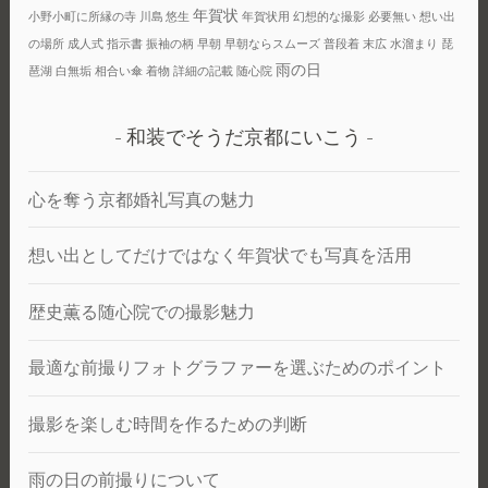
年賀状
小野小町に所縁の寺
川島 悠生
年賀状用
幻想的な撮影
必要無い
想い出
の場所
成人式
指示書
振袖の柄
早朝
早朝ならスムーズ
普段着
末広
水溜まり
琵
雨の日
琶湖
白無垢
相合い傘
着物
詳細の記載
随心院
和装でそうだ京都にいこう
心を奪う京都婚礼写真の魅力
想い出としてだけではなく年賀状でも写真を活用
歴史薫る随心院での撮影魅力
最適な前撮りフォトグラファーを選ぶためのポイント
撮影を楽しむ時間を作るための判断
雨の日の前撮りについて