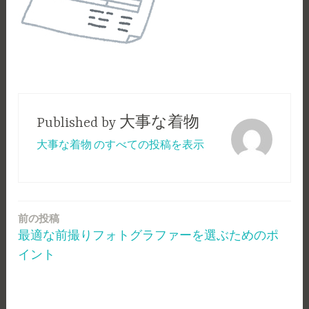
Published by
大事な着物
大事な着物 のすべての投稿を表示
前の投稿
投
最適な前撮りフォトグラファーを選ぶためのポ
稿
イント
ナ
ビ