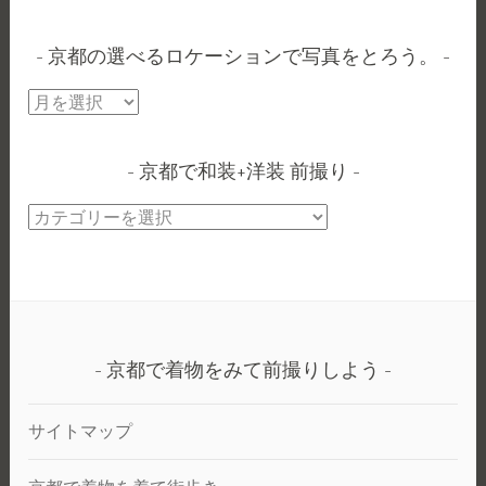
京都の選べるロケーションで写真をとろう。
京
都
の
京都で和装+洋装 前撮り
選
べ
京
る
都
ロ
で
ケ
和
ー
装
シ
+洋
ョ
京都で着物をみて前撮りしよう
装
ン
前
で
サイトマップ
撮
写
り
真