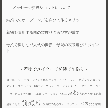
メッセージ交換ショットについて
結婚式のオープニングを自分で作るメリット
着物を着用する際の髪飾りの選び方が重要
母娘で楽しむ成人式の撮影―母親の衣装選びのポイン
ト
着物でメイクして和装で前撮り
bishouen.com
ウェディング写真
エンゲージメントフォト
オプション
カメラ
マン
キャリア
シッター同行
データ
フォトウェディング
フォトグラファー
ペッ
京都
ト
リーガロイヤルホテル京都
ロケーション
七五三
京都水族館
京都美
前撮り
和装
翔苑
任せる
受賞歴のあるフォトグラファー
安心
家族