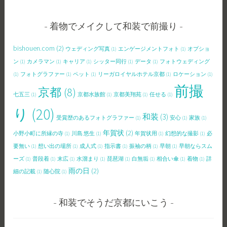
着物でメイクして和装で前撮り
bishouen.com
(2)
ウェディング写真
(1)
エンゲージメントフォト
(1)
オプショ
ン
(1)
カメラマン
(1)
キャリア
(1)
シッター同行
(1)
データ
(1)
フォトウェディング
(1)
フォトグラファー
(1)
ペット
(1)
リーガロイヤルホテル京都
(1)
ロケーション
(1)
前撮
京都
(8)
七五三
(1)
京都水族館
(1)
京都美翔苑
(1)
任せる
(1)
り
(20)
和装
(3)
受賞歴のあるフォトグラファー
(1)
安心
(1)
家族
(1)
年賀状
(2)
小野小町に所縁の寺
(1)
川島 悠生
(1)
年賀状用
(1)
幻想的な撮影
(1)
必
要無い
(1)
想い出の場所
(1)
成人式
(1)
指示書
(1)
振袖の柄
(1)
早朝
(1)
早朝ならスム
ーズ
(1)
普段着
(1)
末広
(1)
水溜まり
(1)
琵琶湖
(1)
白無垢
(1)
相合い傘
(1)
着物
(1)
詳
雨の日
(2)
細の記載
(1)
随心院
(1)
和装でそうだ京都にいこう