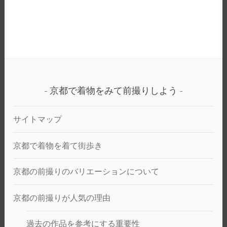
る
都
ロ
で
ケ
和
ー
装
シ
+洋
ョ
装
ン
前
で
京都で着物をみて前撮りしよう
撮
写
り
真
サイトマップ
を
と
京都で着物を着て街歩き
ろ
う。
京都の前撮りのバリエーションについて
京都の前撮りが人気の理由
過去の作品を参考にする重要性