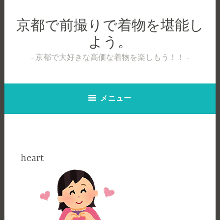
コ
ン
京都で前撮りで着物を堪能し
テ
よう。
ン
ツ
京都で大好きな高価な着物を楽しもう！！
へ
ス
キ
メニュー
ッ
プ
heart