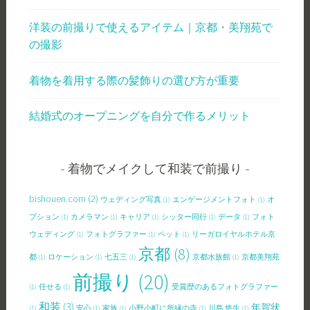
洋装の前撮りで使えるアイテム｜京都・美翔苑で
の撮影
着物を着用する際の髪飾りの選び方が重要
結婚式のオープニングを自分で作るメリット
着物でメイクして和装で前撮り
bishouen.com
(2)
ウェディング写真
(1)
エンゲージメントフォト
(1)
オ
プション
(1)
カメラマン
(1)
キャリア
(1)
シッター同行
(1)
データ
(1)
フォト
ウェディング
(1)
フォトグラファー
(1)
ペット
(1)
リーガロイヤルホテル京
京都
(8)
都
(1)
ロケーション
(1)
七五三
(1)
京都水族館
(1)
京都美翔苑
前撮り
(20)
(1)
任せる
(1)
受賞歴のあるフォトグラファー
和装
(3)
年賀状
(1)
安心
(1)
家族
(1)
小野小町に所縁の寺
(1)
川島 悠生
(1)