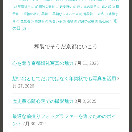
(2)
年賀状用
(1)
幻想的な撮影
(1)
必要無い
(1)
想い出の場所
(1)
成人式
(1)
指
示書
(1)
振袖の柄
(1)
早朝
(1)
早朝ならスムーズ
(1)
普段着
(1)
末広
(1)
水溜ま
雨
り
(1)
琵琶湖
(1)
白無垢
(1)
相合い傘
(1)
着物
(1)
詳細の記載
(1)
随心院
(1)
の日
(2)
和装でそうだ京都にいこう
心を奪う京都婚礼写真の魅力
7月 11, 2026
想い出としてだけではなく年賀状でも写真を活用
3
月 27, 2026
歴史薫る随心院での撮影魅力
3月 3, 2025
最適な前撮りフォトグラファーを選ぶためのポイ
ント
7月 30, 2024