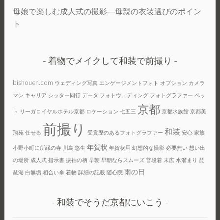
母娘で楽しむ成人式の撮影―母親の衣装選びのポイン
ト
着物でメイクして和装で前撮り
bishouen.com
ウェディング写真
エンゲージメントフォト
オプション
カメラ
マン
キャリア
シッター同行
データ
フォトウェディング
フォトグラファー
ペッ
京都
ト
リーガロイヤルホテル京都
ロケーション
七五三
京都水族館
京都美
前撮り
和装
翔苑
任せる
受賞歴のあるフォトグラファー
安心
家族
年賀状
小野小町に所縁の寺
川島 悠生
年賀状用
幻想的な撮影
必要無い
想い出
の場所
成人式
指示書
振袖の柄
早朝
早朝ならスムーズ
普段着
末広
水溜まり
琵
雨の日
琶湖
白無垢
相合い傘
着物
詳細の記載
随心院
和装でそうだ京都にいこう