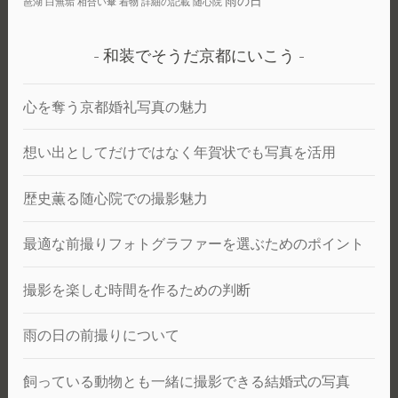
雨の日
琶湖
白無垢
相合い傘
着物
詳細の記載
随心院
和装でそうだ京都にいこう
心を奪う京都婚礼写真の魅力
想い出としてだけではなく年賀状でも写真を活用
歴史薫る随心院での撮影魅力
最適な前撮りフォトグラファーを選ぶためのポイント
撮影を楽しむ時間を作るための判断
雨の日の前撮りについて
飼っている動物とも一緒に撮影できる結婚式の写真