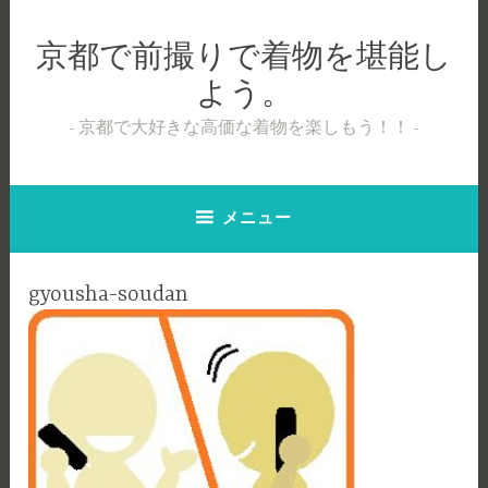
コ
ン
京都で前撮りで着物を堪能し
テ
よう。
ン
ツ
京都で大好きな高価な着物を楽しもう！！
へ
ス
キ
メニュー
ッ
プ
gyousha-soudan