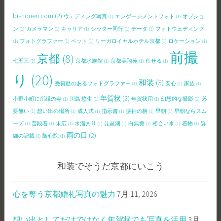
bishouen.com
(2)
ウェディング写真
(1)
エンゲージメントフォト
(1)
オプショ
ン
(1)
カメラマン
(1)
キャリア
(1)
シッター同行
(1)
データ
(1)
フォトウェディング
(1)
フォトグラファー
(1)
ペット
(1)
リーガロイヤルホテル京都
(1)
ロケーション
(1)
前撮
京都
(8)
七五三
(1)
京都水族館
(1)
京都美翔苑
(1)
任せる
(1)
り
(20)
和装
(3)
受賞歴のあるフォトグラファー
(1)
安心
(1)
家族
(1)
年賀状
(2)
小野小町に所縁の寺
(1)
川島 悠生
(1)
年賀状用
(1)
幻想的な撮影
(1)
必
要無い
(1)
想い出の場所
(1)
成人式
(1)
指示書
(1)
振袖の柄
(1)
早朝
(1)
早朝ならスム
ーズ
(1)
普段着
(1)
末広
(1)
水溜まり
(1)
琵琶湖
(1)
白無垢
(1)
相合い傘
(1)
着物
(1)
詳
雨の日
(2)
細の記載
(1)
随心院
(1)
和装でそうだ京都にいこう
心を奪う京都婚礼写真の魅力
7月 11, 2026
想い出としてだけではなく年賀状でも写真を活用
3月