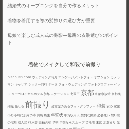
結婚式のオープニングを自分で作るメリット
着物を着用する際の髪飾りの選び方が重要
母娘で楽しむ成人式の撮影―母親の衣装選びのポイン
ト
着物でメイクして和装で前撮り
bishouen.com
ウェディング写真
エンゲージメントフォト
オプション
カメラ
マン
キャリア
シッター同行
データ
フォトウェディング
フォトグラファー
ペッ
京都
ト
リーガロイヤルホテル京都
ロケーション
七五三
京都水族館
京都美
前撮り
和装
翔苑
任せる
受賞歴のあるフォトグラファー
安心
家族
年賀状
小野小町に所縁の寺
川島 悠生
年賀状用
幻想的な撮影
必要無い
想い出
の場所
成人式
指示書
振袖の柄
早朝
早朝ならスムーズ
普段着
末広
水溜まり
琵