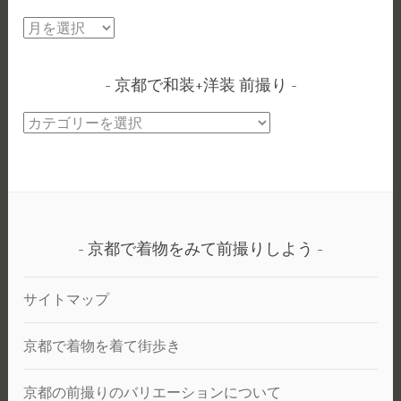
京
都
の
京都で和装+洋装 前撮り
選
べ
京
る
都
ロ
で
ケ
和
ー
装
シ
+洋
ョ
京都で着物をみて前撮りしよう
装
ン
前
で
サイトマップ
撮
写
り
真
京都で着物を着て街歩き
を
と
京都の前撮りのバリエーションについて