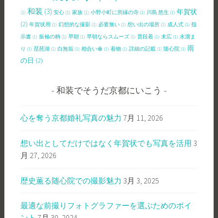
和装
(3)
年賀状
(1)
安心
(1)
家族
(1)
小野小町に所縁の寺
(1)
川島 悠生
(1)
(2)
年賀状用
(1)
幻想的な撮影
(1)
必要無い
(1)
想い出の場所
(1)
成人式
(1)
指
示書
(1)
振袖の柄
(1)
早朝
(1)
早朝ならスムーズ
(1)
普段着
(1)
末広
(1)
水溜ま
雨
り
(1)
琵琶湖
(1)
白無垢
(1)
相合い傘
(1)
着物
(1)
詳細の記載
(1)
随心院
(1)
の日
(2)
和装でそうだ京都にいこう
心を奪う京都婚礼写真の魅力
7月 11, 2026
想い出としてだけではなく年賀状でも写真を活用
3
月 27, 2026
歴史薫る随心院での撮影魅力
3月 3, 2025
最適な前撮りフォトグラファーを選ぶためのポイ
ント
7月 30, 2024