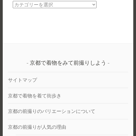
べ
京
る
都
ロ
で
ケ
和
ー
装
シ
+洋
ョ
装
ン
前
で
京都で着物をみて前撮りしよう
撮
写
り
真
サイトマップ
を
と
京都で着物を着て街歩き
ろ
う。
京都の前撮りのバリエーションについて
京都の前撮りが人気の理由