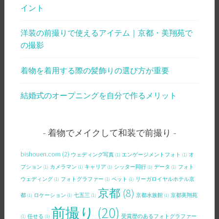
イント
洋装の前撮りで使えるアイテム｜京都・美翔苑で
の撮影
着物を着用する際の髪飾りの選び方が重要
結婚式のオープニングを自分で作るメリット
着物でメイクして和装で前撮り
bishouen.com
(2)
ウェディング写真
(1)
エンゲージメントフォト
(1)
オ
プション
(1)
カメラマン
(1)
キャリア
(1)
シッター同行
(1)
データ
(1)
フォト
ウェディング
(1)
フォトグラファー
(1)
ペット
(1)
リーガロイヤルホテル京
京都
(8)
都
(1)
ロケーション
(1)
七五三
(1)
京都水族館
(1)
京都美翔苑
前撮り
(20)
(1)
任せる
(1)
受賞歴のあるフォトグラファー