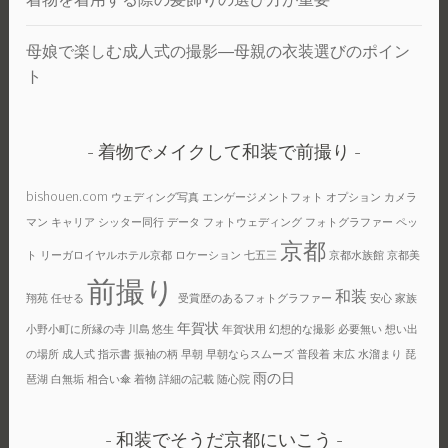
母娘で楽しむ成人式の撮影―母親の衣装選びのポイン
ト
着物でメイクして和装で前撮り
bishouen.com
ウェディング写真
エンゲージメントフォト
オプション
カメラ
マン
キャリア
シッター同行
データ
フォトウェディング
フォトグラファー
ペッ
京都
ト
リーガロイヤルホテル京都
ロケーション
七五三
京都水族館
京都美
前撮り
和装
翔苑
任せる
受賞歴のあるフォトグラファー
安心
家族
年賀状
小野小町に所縁の寺
川島 悠生
年賀状用
幻想的な撮影
必要無い
想い出
の場所
成人式
指示書
振袖の柄
早朝
早朝ならスムーズ
普段着
末広
水溜まり
琵
雨の日
琶湖
白無垢
相合い傘
着物
詳細の記載
随心院
和装でそうだ京都にいこう