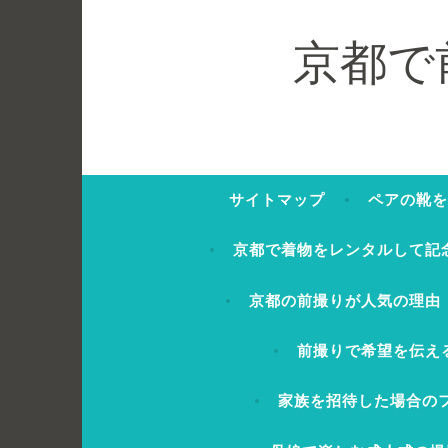
コ
ン
京都で
テ
ン
ツ
へ
ス
サイトマップ
ペアの靴を
キ
ッ
京都で着物をレンタルして記
プ
京都の前撮りが人気の理由
前撮りで希望を伝え
家族を招待した場合の