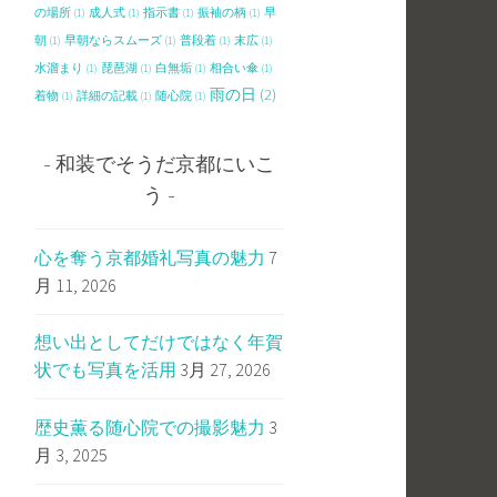
の場所
(1)
成人式
(1)
指示書
(1)
振袖の柄
(1)
早
朝
(1)
早朝ならスムーズ
(1)
普段着
(1)
末広
(1)
水溜まり
(1)
琵琶湖
(1)
白無垢
(1)
相合い傘
(1)
雨の日
(2)
着物
(1)
詳細の記載
(1)
随心院
(1)
和装でそうだ京都にいこ
う
心を奪う京都婚礼写真の魅力
7
月 11, 2026
想い出としてだけではなく年賀
状でも写真を活用
3月 27, 2026
歴史薫る随心院での撮影魅力
3
月 3, 2025