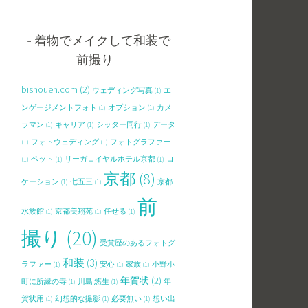
着物でメイクして和装で
前撮り
bishouen.com
(2)
ウェディング写真
(1)
エ
ンゲージメントフォト
(1)
オプション
(1)
カメ
ラマン
(1)
キャリア
(1)
シッター同行
(1)
データ
(1)
フォトウェディング
(1)
フォトグラファー
(1)
ペット
(1)
リーガロイヤルホテル京都
(1)
ロ
京都
(8)
ケーション
(1)
七五三
(1)
京都
前
水族館
(1)
京都美翔苑
(1)
任せる
(1)
撮り
(20)
受賞歴のあるフォトグ
和装
(3)
ラファー
(1)
安心
(1)
家族
(1)
小野小
年賀状
(2)
町に所縁の寺
(1)
川島 悠生
(1)
年
賀状用
(1)
幻想的な撮影
(1)
必要無い
(1)
想い出