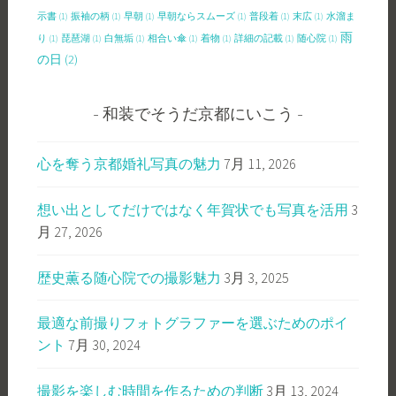
示書
(1)
振袖の柄
(1)
早朝
(1)
早朝ならスムーズ
(1)
普段着
(1)
末広
(1)
水溜ま
雨
り
(1)
琵琶湖
(1)
白無垢
(1)
相合い傘
(1)
着物
(1)
詳細の記載
(1)
随心院
(1)
の日
(2)
和装でそうだ京都にいこう
心を奪う京都婚礼写真の魅力
7月 11, 2026
想い出としてだけではなく年賀状でも写真を活用
3
月 27, 2026
歴史薫る随心院での撮影魅力
3月 3, 2025
最適な前撮りフォトグラファーを選ぶためのポイ
ント
7月 30, 2024
撮影を楽しむ時間を作るための判断
3月 13, 2024