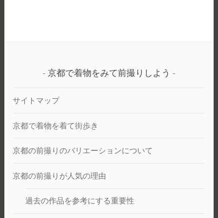
ロ
で
ケ
和
ー
装
シ
+洋
ョ
装
ン
前
で
京都で着物をみて前撮りしよう
撮
写
り
真
サイトマップ
を
と
京都で着物を着て街歩き
ろ
う。
京都の前撮りのバリエーションについて
京都の前撮りが人気の理由
過去の作品を参考にする重要性