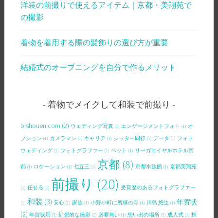
洋装の前撮りで使えるアイテム｜京都・美翔苑で
の撮影
着物を着用する際の髪飾りの選び方が重要
結婚式のオープニングを自分で作るメリット
着物でメイクして和装で前撮り
bishouen.com
(2)
ウェディング写真
(1)
エンゲージメントフォト
(1)
オ
プション
(1)
カメラマン
(1)
キャリア
(1)
シッター同行
(1)
データ
(1)
フォト
ウェディング
(1)
フォトグラファー
(1)
ペット
(1)
リーガロイヤルホテル京
京都
(8)
都
(1)
ロケーション
(1)
七五三
(1)
京都水族館
(1)
京都美翔苑
前撮り
(20)
(1)
任せる
(1)
受賞歴のあるフォトグラファー
和装
(3)
年賀状
(1)
安心
(1)
家族
(1)
小野小町に所縁の寺
(1)
川島 悠生
(1)
(2)
年賀状用
(1)
幻想的な撮影
(1)
必要無い
(1)
想い出の場所
(1)
成人式
(1)
指