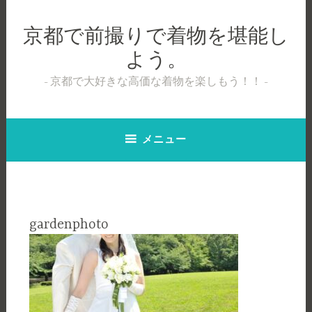
コ
ン
京都で前撮りで着物を堪能し
テ
よう。
ン
ツ
京都で大好きな高価な着物を楽しもう！！
へ
ス
キ
メニュー
ッ
プ
gardenphoto