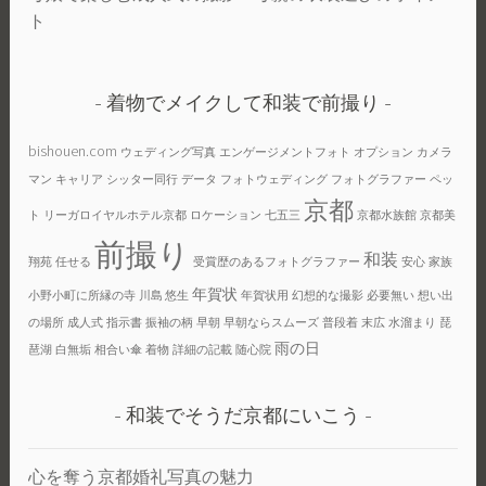
ト
着物でメイクして和装で前撮り
bishouen.com
ウェディング写真
エンゲージメントフォト
オプション
カメラ
マン
キャリア
シッター同行
データ
フォトウェディング
フォトグラファー
ペッ
京都
ト
リーガロイヤルホテル京都
ロケーション
七五三
京都水族館
京都美
前撮り
和装
翔苑
任せる
受賞歴のあるフォトグラファー
安心
家族
年賀状
小野小町に所縁の寺
川島 悠生
年賀状用
幻想的な撮影
必要無い
想い出
の場所
成人式
指示書
振袖の柄
早朝
早朝ならスムーズ
普段着
末広
水溜まり
琵
雨の日
琶湖
白無垢
相合い傘
着物
詳細の記載
随心院
和装でそうだ京都にいこう
心を奪う京都婚礼写真の魅力