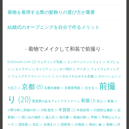
着物を着用する際の髪飾りの選び方が重要
結婚式のオープニングを自分で作るメリット
着物でメイクして和装で前撮り
bishouen.com
(2)
ウェディング写真
(1)
エンゲージメントフォト
(1)
オプショ
ン
(1)
カメラマン
(1)
キャリア
(1)
シッター同行
(1)
データ
(1)
フォトウェディング
(1)
フォトグラファー
(1)
ペット
(1)
リーガロイヤルホテル京都
(1)
ロケーション
(1)
前撮
京都
(8)
七五三
(1)
京都水族館
(1)
京都美翔苑
(1)
任せる
(1)
り
(20)
和装
(3)
受賞歴のあるフォトグラファー
(1)
安心
(1)
家族
(1)
年賀状
(2)
小野小町に所縁の寺
(1)
川島 悠生
(1)
年賀状用
(1)
幻想的な撮影
(1)
必
要無い
(1)
想い出の場所
(1)
成人式
(1)
指示書
(1)
振袖の柄
(1)
早朝
(1)
早朝ならスム
ーズ
(1)
普段着
(1)
末広
(1)
水溜まり
(1)
琵琶湖
(1)
白無垢
(1)
相合い傘
(1)
着物
(1)
詳