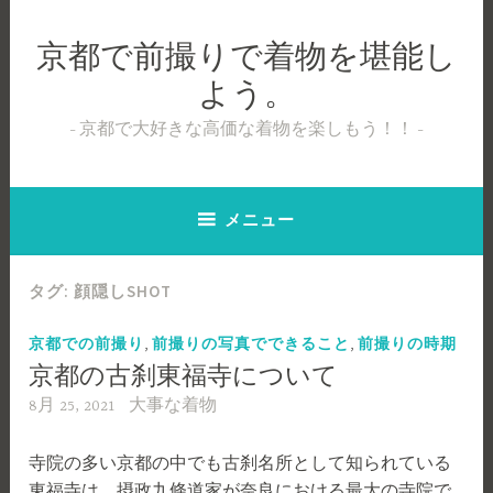
コ
ン
京都で前撮りで着物を堪能し
テ
よう。
ン
ツ
京都で大好きな高価な着物を楽しもう！！
へ
ス
キ
メニュー
ッ
プ
タグ:
顔隠しSHOT
,
,
京都での前撮り
前撮りの写真でできること
前撮りの時期
京都の古刹東福寺について
8月 25, 2021
大事な着物
寺院の多い京都の中でも古刹名所として知られている
東福寺は、摂政九條道家が奈良における最大の寺院で