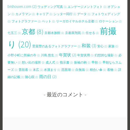
bishouen.com
(2)
ウェディング写真
(1)
エンゲージメントフォト
(1)
オプショ
ン
(1)
カメラマン
(1)
キャリア
(1)
シッター同行
(1)
データ
(1)
フォトウェディング
(1)
フォトグラファー
(1)
ペット
(1)
リーガロイヤルホテル京都
(1)
ロケーション
(1)
前撮
京都
(8)
七五三
(1)
京都水族館
(1)
京都美翔苑
(1)
任せる
(1)
り
(20)
和装
(3)
受賞歴のあるフォトグラファー
(1)
安心
(1)
家族
(1)
年賀状
(2)
小野小町に所縁の寺
(1)
川島 悠生
(1)
年賀状用
(1)
幻想的な撮影
(1)
必
要無い
(1)
想い出の場所
(1)
成人式
(1)
指示書
(1)
振袖の柄
(1)
早朝
(1)
早朝ならスム
ーズ
(1)
普段着
(1)
末広
(1)
水溜まり
(1)
琵琶湖
(1)
白無垢
(1)
相合い傘
(1)
着物
(1)
詳
雨の日
(2)
細の記載
(1)
随心院
(1)
最近のコメント