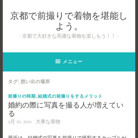
コ
ン
京都で前撮りで着物を堪能し
テ
よう。
ン
ツ
京都で大好きな高価な着物を楽しもう！！
へ
ス
キ
メニュー
ッ
プ
タグ:
想い出の場所
,
前撮りの時期
結婚式の前撮りをするメリット
婚約の際に写真を撮る人が増えてい
る
2月 16, 2021
大事な着物
最近は、結婚式の写真を前撮りで撮影するカップルが