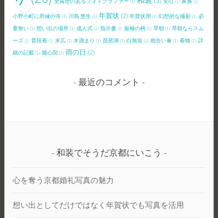
和装
(3)
受賞歴のあるフォトグラファー
(1)
安心
(1)
家族
(1)
年賀状
(2)
小野小町に所縁の寺
(1)
川島 悠生
(1)
年賀状用
(1)
幻想的な撮影
(1)
必
要無い
(1)
想い出の場所
(1)
成人式
(1)
指示書
(1)
振袖の柄
(1)
早朝
(1)
早朝ならスム
ーズ
(1)
普段着
(1)
末広
(1)
水溜まり
(1)
琵琶湖
(1)
白無垢
(1)
相合い傘
(1)
着物
(1)
詳
雨の日
(2)
細の記載
(1)
随心院
(1)
最近のコメント
和装でそうだ京都にいこう
心を奪う京都婚礼写真の魅力
想い出としてだけではなく年賀状でも写真を活用