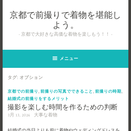
コ
ン
京都で前撮りで着物を堪能し
テ
よう。
ン
ツ
京都で大好きな高価な着物を楽しもう！！
へ
ス
キ
メニュー
ッ
プ
タグ:
オプション
,
,
,
京都での前撮り
前撮りの写真でできること
前撮りの時期
結婚式の前撮りをするメリット
撮影を楽しむ時間を作るための判断
3月 13, 2024
大事な着物
結婚式の当日よりも前に着物やウェディングドレスを