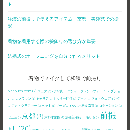
ト
洋装の前撮りで使えるアイテム｜京都・美翔苑での撮
影
着物を着用する際の髪飾りの選び方が重要
結婚式のオープニングを自分で作るメリット
着物でメイクして和装で前撮り
bishouen.com
(2)
ウェディング写真
(1)
エンゲージメントフォト
(1)
オプショ
ン
(1)
カメラマン
(1)
キャリア
(1)
シッター同行
(1)
データ
(1)
フォトウェディング
(1)
フォトグラファー
(1)
ペット
(1)
リーガロイヤルホテル京都
(1)
ロケーション
(1)
前撮
京都
(8)
七五三
(1)
京都水族館
(1)
京都美翔苑
(1)
任せる
(1)
り
(20)