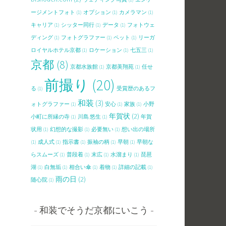
ージメントフォト
(1)
オプション
(1)
カメラマン
(1)
キャリア
(1)
シッター同行
(1)
データ
(1)
フォトウェ
ディング
(1)
フォトグラファー
(1)
ペット
(1)
リーガ
ロイヤルホテル京都
(1)
ロケーション
(1)
七五三
(1)
京都
(8)
京都水族館
(1)
京都美翔苑
(1)
任せ
前撮り
(20)
る
(1)
受賞歴のあるフ
和装
(3)
ォトグラファー
(1)
安心
(1)
家族
(1)
小野
年賀状
(2)
小町に所縁の寺
(1)
川島 悠生
(1)
年賀
状用
(1)
幻想的な撮影
(1)
必要無い
(1)
想い出の場所
(1)
成人式
(1)
指示書
(1)
振袖の柄
(1)
早朝
(1)
早朝な
らスムーズ
(1)
普段着
(1)
末広
(1)
水溜まり
(1)
琵琶
湖
(1)
白無垢
(1)
相合い傘
(1)
着物
(1)
詳細の記載
(1)
雨の日
(2)
随心院
(1)
和装でそうだ京都にいこう