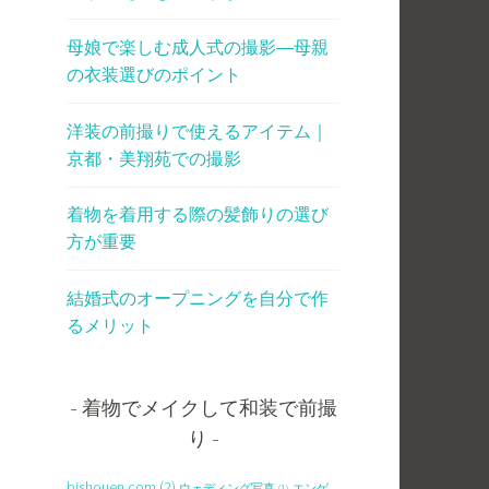
母娘で楽しむ成人式の撮影―母親
の衣装選びのポイント
洋装の前撮りで使えるアイテム｜
京都・美翔苑での撮影
着物を着用する際の髪飾りの選び
方が重要
結婚式のオープニングを自分で作
るメリット
着物でメイクして和装で前撮
り
bishouen.com
(2)
ウェディング写真
(1)
エンゲ