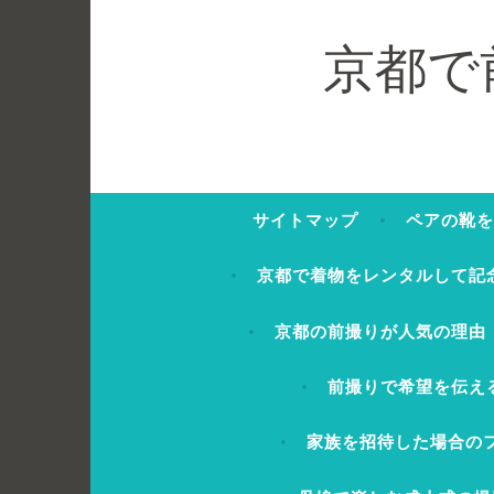
コ
ン
京都で
テ
ン
ツ
へ
ス
サイトマップ
ペアの靴を
キ
ッ
京都で着物をレンタルして記
プ
京都の前撮りが人気の理由
前撮りで希望を伝え
家族を招待した場合の