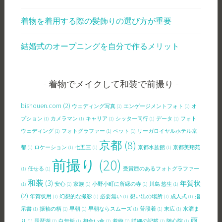
着物を着用する際の髪飾りの選び方が重要
結婚式のオープニングを自分で作るメリット
着物でメイクして和装で前撮り
bishouen.com
(2)
ウェディング写真
(1)
エンゲージメントフォト
(1)
オ
プション
(1)
カメラマン
(1)
キャリア
(1)
シッター同行
(1)
データ
(1)
フォト
ウェディング
(1)
フォトグラファー
(1)
ペット
(1)
リーガロイヤルホテル京
京都
(8)
都
(1)
ロケーション
(1)
七五三
(1)
京都水族館
(1)
京都美翔苑
前撮り
(20)
(1)
任せる
(1)
受賞歴のあるフォトグラファー
和装
(3)
年賀状
(1)
安心
(1)
家族
(1)
小野小町に所縁の寺
(1)
川島 悠生
(1)
(2)
年賀状用
(1)
幻想的な撮影
(1)
必要無い
(1)
想い出の場所
(1)
成人式
(1)
指
示書
(1)
振袖の柄
(1)
早朝
(1)
早朝ならスムーズ
(1)
普段着
(1)
末広
(1)
水溜ま
雨
り
(1)
琵琶湖
(1)
白無垢
(1)
相合い傘
(1)
着物
(1)
詳細の記載
(1)
随心院
(1)