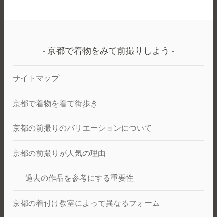
ー
装
シ
+洋
ョ
装
ン
前
で
京都で着物をみて前撮りしよう
撮
写
り
真
サイトマップ
を
と
京都で着物を着て街歩き
ろ
う。
京都の前撮りのバリエーションについて
京都の前撮りが人気の理由
過去の作品を参考にする重要性
京都の着付け教室によって異なるフォーム