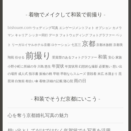
着物でメイクして和装で前撮り
bishouen.com
ウェディング写真
エンゲージメントフォト
オプション
カメラ
マン
キャリア
シッター同行
データ
フォトウェディング
フォトグラファー
ペッ
京都
ト
リーガロイヤルホテル京都
ロケーション
七五三
京都水族館
京都美
前撮り
和装
翔苑
任せる
受賞歴のあるフォトグラファー
安心
家族
年賀状
小野小町に所縁の寺
川島 悠生
年賀状用
幻想的な撮影
必要無い
想い出
の場所
成人式
指示書
振袖の柄
早朝
早朝ならスムーズ
普段着
末広
水溜まり
琵
雨の日
琶湖
白無垢
相合い傘
着物
詳細の記載
随心院
和装でそうだ京都にいこう
心を奪う京都婚礼写真の魅力
想い出としてだけではなく年賀状でも写真を活用