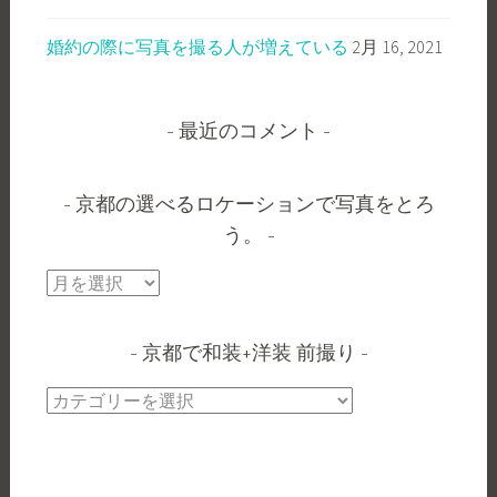
婚約の際に写真を撮る人が増えている
2月 16, 2021
最近のコメント
京都の選べるロケーションで写真をとろ
う。
京
都
の
京都で和装+洋装 前撮り
選
べ
京
る
都
ロ
で
ケ
和