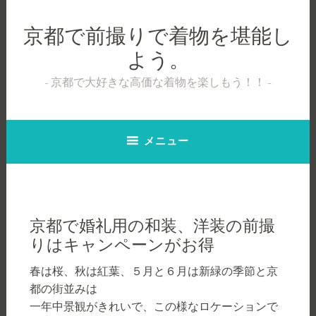
コ
ン
京都で前撮りで着物を堪能し
テ
よう。
ン
ツ
京都で大好きな高価な着物を楽しもう！！
へ
ス
キ
メニュー
ッ
プ
京都で婚礼用の和装、洋装の前撮
りはキャンペーンがお得
春は桜、秋は紅葉、５月と６月は新緑の季節と京
都の街並みは
一年中景観がきれいで、この様なロケーションで